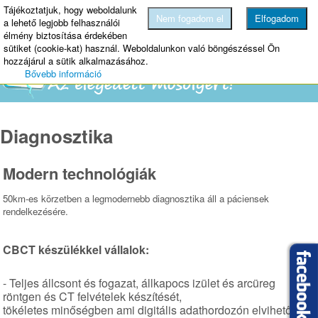
Tájékoztatjuk, hogy weboldalunk
MENU
Nem fogadom el
Elfogadom
a lehető legjobb felhasználói
élmény biztosítása érdekében
sütiket (cookie-kat) használ. Weboldalunkon való böngészéssel Ön
hozzájárul a sütik alkalmazásához.
Bővebb információ
Diagnosztika
Modern technológiák
50km-es körzetben a legmodernebb diagnosztika áll a páciensek
rendelkezésére.
CBCT készülékkel vállalok:
- Teljes állcsont és fogazat, állkapocs izület és arcüreg
röntgen és CT felvételek készítését,
tökéletes minőségben ami digitális adathordozón elvihető