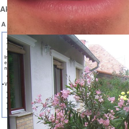
Aktuális
A rendelő fő profilja
Fog és foggyökér eltávolítás
Fogászati implantátumok beültetése
Fogpótlások készítése
Implantátumrendszerünk előnye, hogy minimalinvasiv
eljárással (vágás, varrás, fájdalom és utófájdalom
nélkül, a legkisebb traumát okozva) kerül beültetésre.
lézerkezelés
Vállalom még:
Fog-és foggyökerek eltávolítását, műtéti úton is
Koronák, hidak elkészítését
Gyökérkezelés, gyökértömés és tömés készítés
Szájhigiénés kezelést