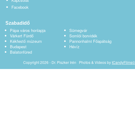
Kapcsolat
Facebook
Szabadidő
Pápa város honlapja
Sümegvár
Várkert Fürdő
Somlói borvidék
Kékfestő múzeum
Pannonhalmi Főapátság
Budapest
Hévíz
Balatonfüred
Copyright 2026 - Dr. Piszker Irén Photos & Videos by
ICandyFilms©