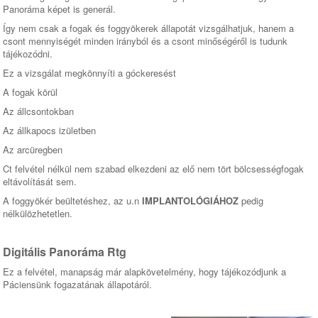
Panoráma képet is generál.
Így nem csak a fogak és foggyökerek állapotát vizsgálhatjuk, hanem a
csont mennyiségét minden irányból és a csont minőségéről is tudunk
tájékozódni.
Ez a vizsgálat megkönnyíti a góckeresést
A fogak körül
Az állcsontokban
Az állkapocs izületben
Az arcüregben
Ct felvétel nélkül nem szabad elkezdeni az elő nem tört bölcsességfogak
eltávolítását sem.
A foggyökér beültetéshez, az u.n
IMPLANTOLÓGIÁHOZ
pedig
nélkülözhetetlen.
Digitális Panoráma Rtg
Ez a felvétel, manapság már alapkövetelmény, hogy tájékozódjunk a
Páciensünk fogazatának állapotáról.