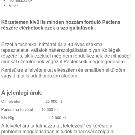
Nemesszalók
Vinár
Körzetemen kívül is minden hozzám forduló Páciens
részére elérhetőek ezek a szolgáltatások.
Ezzel a technikai háttérrel és a 40 éves szakmai
tapasztalattal vállalok háttérszolgáltatást olyan Kollégák
részére is, akik ezekkel még nem rendelkeznek, de minőségi
munkát szeretnének végezni Pácienseik megelégedésére.
Kérésükre a felvételeket elkészítem és emailben elküldöm
vagy digitális adathordozón átadom.
A jelenlegi árak:
CT felvétel 25 000 Ft
Panoráma felvétel 10 000 Ft
Kis Rtg 2 000 Ft
A felvétel ára tartalmazza a „ leletezést” és kérésre a
probléma megoldásában is tudok tanáccsal szolgálni.