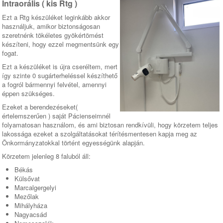
Intraorális ( kis Rtg )
Ezt a Rtg készüléket leginkább akkor
használjuk, amikor biztonságosan
szeretnénk tökéletes gyökértömést
készíteni, hogy ezzel megmentsünk egy
fogat.
Ezt a készüléket is újra cseréltem, mert
így szinte 0 sugárterheléssel készíthető
a fogról bármennyi felvétel, amennyi
éppen szükséges.
Ezeket a berendezéseket(
értelemszerűen ) saját Pácienseimnél
folyamatosan használom, és ami biztosan rendkívüli, hogy körzetem teljes
lakossága ezeket a szolgáltatásokat térítésmentesen kapja meg az
Önkormányzatokkal történt egyességünk alapján.
Körzetem jelenleg 8 faluból áll:
Békás
Külsővat
Marcalgergelyi
Mezőlak
Mihályháza
Nagyacsád