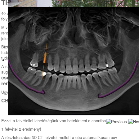
Tisztelt pácienseim
40 éve vagyok Fog-és Szájbetegségek szakorvosa és ezen idő alatt
folyamatosan gyakoroltam a szakmámat.
Mivel eközben fejlesztettem mind a tudásomat ezen a téren, mind pedig a
rendelőmet, ezért mostanra elértem egy olyan szintet, ami miatt ki merem
jelenteni, hogy kevés olyan probléma van, amit nem tudok megoldani.
Biztosan akad olyan is, ami kifog rajtam, de a diagnózis felállítása után
tudok kapcsolatot teremteni intézményekkel, ahol a problémát orvosolni
tudják.
A rendelőm jelenleg ( tudomásom szerint ) Pápán és annak 50 km-es
sugarú környékén a legjobban felszerelt rendelő, ami többek között
csúcstechnológiás diagnosztikai berendezésekkel
rendelkezik
.
Úgy, mint:
CBCT készülék
Ezzel a felvétellel lehetőségünk van betekinteni a csontba.
1 felvétel 2 eredmény!
A részletgazdag 3D CT felvétel mellett a gép automatikusan egy