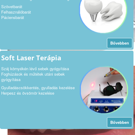
Szövetbarát
Felhasználóbarát
Páciensbarát
Bővebben
Soft Laser Terápia
Száj környékén lévő sebek gyógyítása
Foghúzások és műtétek utáni sebek
gyógyítása
Gyulladáscsökkentés, gyulladás kezelése
Herpesz és övsömör kezelése
Bővebben