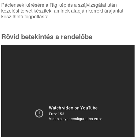
Páciensek kérésére a Rtg kép és a szájvizsgálat után
kezelési tervet készítek, aminek alapján korrekt árajánlat
készíthető fogpótlásra.
Rövid betekintés a rendelőbe