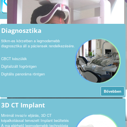
Diagnosztika
50km-es körzetben a legmodernebb
diagnosztika áll a páciensek rendelkezésére.
CBCT készülék
Digitalizált fogröntgen
Digitális panoráma röntgen
Bővebben
3D CT Implant
Minimál invazív eljárás, 3D CT
képalkotással tervezett Implant beültetés
A ma elérhető legmodernebb technológia